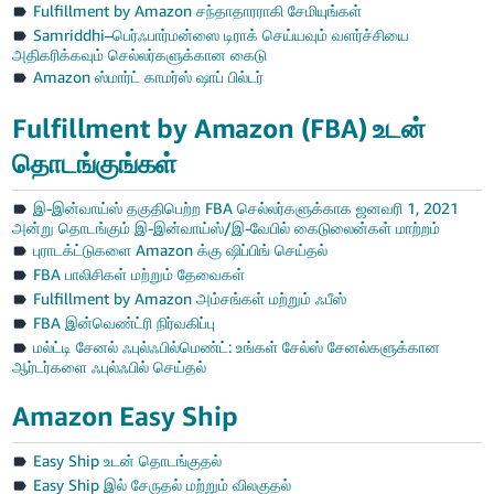
Fulfillment by Amazon சந்தாதாரராகி சேமியுங்கள்
Samriddhi–பெர்ஃபார்மன்ஸை டிராக் செய்யவும் வளர்ச்சியை
அதிகரிக்கவும் செல்லர்களுக்கான கைடு
Amazon ஸ்மார்ட் காமர்ஸ் ஷாப் பில்டர்
Fulfillment by Amazon (FBA) உடன்
தொடங்குங்கள்
இ-இன்வாய்ஸ் தகுதிபெற்ற FBA செல்லர்களுக்காக ஜனவரி 1, 2021
அன்று தொடங்கும் இ-இன்வாய்ஸ்/இ-வேபில் கைடுலைன்கள் மாற்றம்
புராடக்ட்டுகளை Amazon க்கு ஷிப்பிங் செய்தல்
FBA பாலிசிகள் மற்றும் தேவைகள்
Fulfillment by Amazon அம்சங்கள் மற்றும் ஃபீஸ்
FBA இன்வெண்ட்ரி நிர்வகிப்பு
மல்ட்டி சேனல் ஃபுல்ஃபில்மெண்ட்: உங்கள் சேல்ஸ் சேனல்களுக்கான
ஆர்டர்களை ஃபுல்ஃபில் செய்தல்
Amazon Easy Ship
Easy Ship உடன் தொடங்குதல்
Easy Ship இல் சேருதல் மற்றும் விலகுதல்