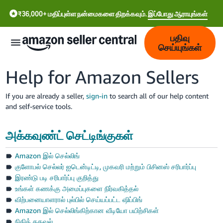
₹36,000+ மதிப்புள்ள நன்மைகளை திறக்கவும்.
இப்போது ஆராயுங்கள்
பதிவு
செய்யுங்கள்
Help for Amazon Sellers
If you are already a seller,
sign-in
to search all of our help content
and self-service tools.
हिंदी
- IN
அக்கவுண்ட் செட்டிங்குகள்
தமிழ்
- IN
Amazon இல் செல்லிங்
குளோபல் செல்லர் ஐடென்டிட்டி, முகவரி மற்றும் பிசினஸ் சரிபார்ப்பு
বাংলা
இரண்டு படி சரிபார்ப்பு குறித்து
- IN
உங்கள் கணக்கு அமைப்புகளை நிர்வகித்தல்
விற்பனையாளரால் புல்பில் செய்யப்பட்ட ஷிப்பிங்
ગુજરાતી
Amazon இல் செல்லிங்கிற்கான வீடியோ பயிற்சிகள்
- IN
நிதித் தகவல்