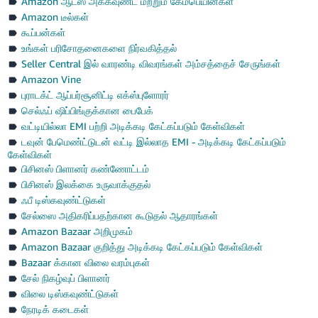
Amazon ஆட்ஸ் அக்கவுண்ட் மற்றும் கேம்பெயின்கள்
Amazon டீல்கள்
கூப்பன்கள்
உங்கள் பரிசோதனைகளை நிர்வகித்தல்
Seller Central இல் வாரண்டி விவரங்கள் அம்சத்தைச் சேருங்கள்
Amazon Vine
புராடக்ட் ஆப்பர்சூனிட்டி எக்ஸ்புளோரர்
செல்ஃப் ஷிப்பிங்குக்கான பைபேக்
வட்டியில்லா EMI பற்றி அடிக்கடி கேட்கப்படும் கேள்விகள்
டவுன் பேமெண்ட்டுடன் வட்டி இல்லாத EMI - அடிக்கடி கேட்கப்படும்
கேள்விகள்
பிசினஸ் பிளானர் கண்ணோட்டம்
பிசினஸ் இலக்கை உருவாக்குதல்
ஃபீ டிஸ்கவுண்ட்டுகள்
சேல்ஸை அதிகரிப்பதற்கான கூடுதல் ஆதாரங்கள்
Amazon Bazaar அறிமுகம்
Amazon Bazaar குறித்து அடிக்கடி கேட்கப்படும் கேள்விகள்
Bazaar க்கான விலை வரம்புகள்
சேல் நிகழ்வுப் பிளானர்
விலை டிஸ்கவுண்ட்டுகள்
நேரடிக் கடைகள்