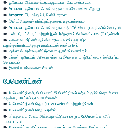
குளோபல் அக்கவுண்ட்டுகளுக்கான பேமெண்ட்டுகள்
Amazon குளோபல் செல்லிங் மூலம் எங்கே, என்ன விற்பது
Amazon EU மற்றும் UK ஸ்டோர்கள்
இன்டர்நேஷனல் லிஸ்ட்டிங்குகளை உருவாக்கவும்
Amazon குளோபல் செல்லிங் மூலம் ஷிப்பிங் செய்து ஃபுல்ஃபில் செய்தல்
கஸ்டமர் சப்போர்ட் மற்றும் இன்டர்நேஷனல் சேல்ஸுக்கான ரிட்டர்ன்கள்
செல்லிங் பார்ட்னர் ஆப்ஸ்டோரில் வெளிப்புறத் தீர்வு
வழங்குநர்களிடமிருந்து உதவியைக் கண்டறிதல்
குளோபல் அக்கவுண்ட்டுகளை ஒருங்கிணைத்தல்
உங்கள் குளோபல் பிசினஸுக்கான இணக்க டாஷ்போர்டை எக்ஸ்போர்ட்
செய்யவும்
இணக்க சர்வீஸ்கள் ஸ்டோர்
பேமெண்ட்கள்
பேமெண்ட்டுகள், பேமெண்ட் ரிப்போர்ட்டுகள் மற்றும் ஃபீஸ் தொடர்பான
அடிக்கடி கேட்கப்படும் கேள்விகள்
பேமெண்ட்டுகள் தொடர்பான பணிகள் மற்றும் டூல்கள்
பேமெண்ட்டுகள் ரெஃபரென்ஸ்
ஏற்கத்தக்க பேங்க் அக்கவுண்ட்டுகள் மற்றும் பேமெண்ட் சர்வீஸ்
புரவைடர்கள்
பேமெண்ட் சர்வீஸ் புரவைடர் தொடர்பாக அடிக்கடி கேட்கப்படும்