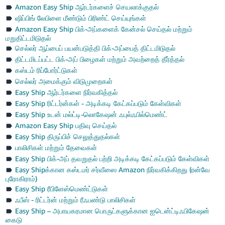
Amazon Easy Ship ஆர்டர்களைச் செயலாக்குதல்
ஷிப்பிங் லேபிளை மீண்டும் பிரிண்ட் செய்யுங்கள்
Amazon Easy Ship பிக்-அப்களைக் கேன்சல் செய்தல் மற்றும்
மறுதிட்டமிடுதல்
செல்லர் ஆப்பைப் பயன்படுத்தி பிக்-அப்பைத் திட்டமிடுதல்
திட்டமிடப்பட்ட பிக்-அப் பிழைகள் மற்றும் அவற்றைத் தீர்த்தல்
கஸ்டம் ரிப்போர்ட்டுகள்
செல்லர் அமைக்கும் விடுமுறைகள்
Easy Ship ஆர்டர்களை நிர்வகித்தல்
Easy Ship ரிட்டர்ன்கள் - அடிக்கடி கேட்கப்படும் கேள்விகள்
Easy Ship உடன் மல்ட்டி-லொகேஷன் ஃபுல்ஃபில்மெண்ட்
Amazon Easy Ship பதிவு செய்தல்
Easy Ship திருப்பிச் செலுத்துதல்கள்
பாலிசிகள் மற்றும் தேவைகள்
Easy Ship பிக்-அப் தவறுதல் பற்றி அடிக்கடி கேட்கப்படும் கேள்விகள்
Easy Shipக்கான கஸ்டமர் சர்வீஸை Amazon நிர்வகிக்கிறது (ரன்வே
புரோகிராம்)
Easy Ship ரீபிளேஸ்மெண்ட்டுகள்
ஃபீஸ் - ரிட்டர்ன் மற்றும் ரீஃபண்டு பாலிசிகள்
Easy Ship – அபாயகரமான பொருட்களுக்கான ஐடென்ட்டிஃபிகேஷன்
கைடு