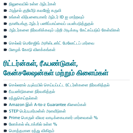
- IN
நிலுவையில் உள்ள ஆர்டர்கள்
அஞ்சல் குறியீடு கவரேஜ் கருவி
உங்கள் விற்பனையாளர் ஆர்டர் ID ஐ மாற்றவும்
தானியங்கு ஆர்டர் பணிப்பாய்வைப் பயன்படுத்துதல்
ஆர்டர்களை நிர்வகிக்கவும் பற்றி அடிக்கடி கேட்கப்படும் கேள்விகள்
செல்லர் மெசேஜிங் அசிஸ்டண்ட் மேலோட்டப் பார்வை
பிழைக் கோடு விளக்கங்கள்
ரிட்டர்ன்கள், ரீஃபண்டுகள்,
கேன்சலேஷன்கள் மற்றும் கிளைம்கள்
செல்லரால் ஃபுல்ஃபில் செய்யப்பட்ட ரிட்டர்ன்களை நிர்வகித்தல்
ரீஃபண்டுகளை நிர்வகித்தல்
ரத்துசெய்தல்கள்
Amazon இன் A-to-z Guarantee கிளைம்கள்
STEP பெர்ஃபார்மன்ஸ் அளவீடுகள்
Prime பொருள் விவர வாடிக்கையாளர் பார்வைகள் %
லோக்கல் ஸ்டாக்கில் உள்ள %
மொத்தமான ரத்து விகிதம்