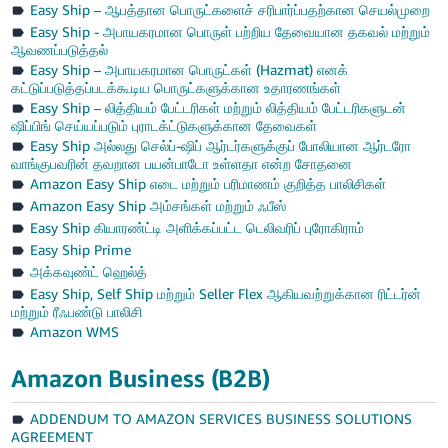
Easy Ship – ஆபத்தான பொருட்களைச் சரிபார்ப்பதற்கான செயல்முறை
Easy Ship - அபாயகரமான பொருள் பற்றிய தேவையான தகவல் மற்றும்
ஆவணப்படுத்தல்
Easy Ship – அபாயகரமான பொருட்கள் (Hazmat) எனக்
கட்டுப்படுத்தப்படக்கூடிய பொருட்களுக்கான உதாரணங்கள்
Easy Ship – லித்தியம் பேட்டரிகள் மற்றும் லித்தியம் பேட்டரிகளுடன்
ஷிப்பிங் செய்யப்படும் புராடக்ட்டுகளுக்கான தேவைகள்
Easy Ship அல்லது செல்ப்-ஷிப் ஆர்டர்களுக்குப் போலியான ஆர்டரோ
வாங்குபவரின் தவறான பயன்பாடோ உள்ளதா என்ற சோதனை
Amazon Easy Ship எடை மற்றும் பரிமாணம் குறித்த பாலிசிகள்
Amazon Easy Ship அம்சங்கள் மற்றும் ஃபீஸ்
Easy Ship கியாரண்ட்டி அளிக்கப்பட்ட டெலிவரிப் புரோகிராம்
Easy Ship Prime
அக்கவுண்ட் ஹெல்த்
Easy Ship, Self Ship மற்றும் Seller Flex ஆகியவற்றுக்கான ரிட்டர்ன்
மற்றும் ரீஃபண்டு பாலிசி
Amazon WMS
Amazon Business (B2B)
ADDENDUM TO AMAZON SERVICES BUSINESS SOLUTIONS
AGREEMENT