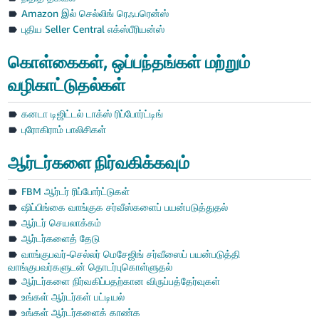
Amazon இல் செல்லிங் ரெஃபரென்ஸ்
ಕನ್ನಡ
புதிய Seller Central எக்ஸ்பீரியன்ஸ்
- IN
கொள்கைகள், ஒப்பந்தங்கள் மற்றும்
മലയാളം
வழிகாட்டுதல்கள்
- IN
கனடா டிஜிட்டல் டாக்ஸ் ரிப்போர்ட்டிங்
मराठी
புரோகிராம் பாலிசிகள்
தமிழ்
- IN
ஆர்டர்களை நிர்வகிக்கவும்
తెలుగు
உள்நுழைக
FBM ஆர்டர் ரிப்போர்ட்டுகள்
- IN
ஷிப்பிங்கை வாங்குக சர்வீஸ்களைப் பயன்படுத்துதல்
ஆர்டர் செயலாக்கம்
中
ஆர்டர்களைத் தேடு
文
பதிவு
வாங்குபவர்-செல்லர் மெசேஜிங் சர்வீஸைப் பயன்படுத்தி
செய்யுங்கள்
-
வாங்குபவர்களுடன் தொடர்புகொள்ளுதல்
CN
ஆர்டர்களை நிர்வகிப்பதற்கான விருப்பத்தேர்வுகள்
உங்கள் ஆர்டர்கள் பட்டியல்
English
உங்கள் ஆர்டர்களைக் காண்க