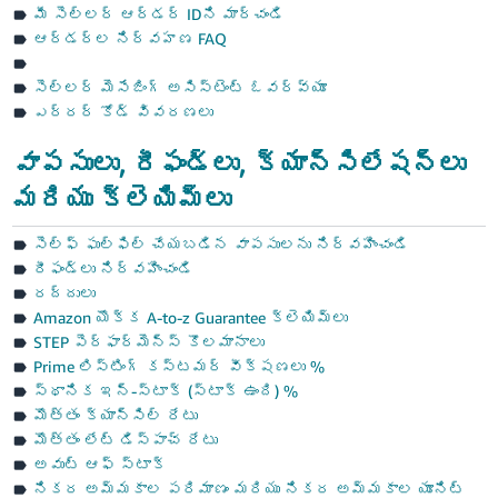
- IN
మీ సెల్లర్ ఆర్డర్ IDని మార్చండి
ఆర్డర్‌ల నిర్వహణ FAQ
సెల్లర్ మెసేజింగ్ అసిస్టెంట్ ఓవర్‌వ్యూ
ఎర్రర్ కోడ్ వివరణలు
వాపసులు, రీఫండ్‌లు, క్యాన్సిలేషన్‌లు
మరియు క్లెయిమ్‌లు
సెల్ఫ్ ఫుల్‌ఫిల్ చేయబడిన వాపసులను నిర్వహించండి
రీఫండ్‌లు నిర్వ‌హించండి
రద్దులు
Amazon యొక్క A-to-z Guarantee క్లెయిమ్‌లు
STEP పెర్‌ఫార్మెన్స్ కొలమానాలు
Prime లిస్టింగ్ కస్టమర్ వీక్షణలు %
స్థానిక ఇన్-స్టాక్ (స్టాక్ ఉంది) %
మొత్తం క్యాన్సిల్ రేటు
మొత్తం లేట్ డిస్పాచ్ రేటు
అవుట్ ఆఫ్ స్టాక్
నికర అమ్మకాల పరిమాణం మరియు నికర అమ్మకాల యూనిట్