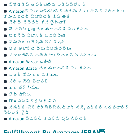
ప్రోడక్ట్ ఆపర్చునిటీ ఎక్స్‌ప్లోరర్
Amazon‌లో ప్రారంభించటానికి మరియు పెరగడానికి సెల్లర్‌ల
కోసం డిజిటల్ స్టార్టర్ కిట్ ఉంది
సెల్ఫ్-షిప్పింగ్ కోసం బైబ్యాక్
నో కాస్ట్ EMI తరచుగా అడిగే ప్రశ్నలు
బిజినెస్ ప్లానర్ ఓవర్‌వ్యూ
వ్యాపార లక్ష్యం క్రియేషన్
ధర ఆధారిత ఫీజు ప్రమోషన్‌లు
పెరుగుతున్న అమ్మకాలకు అదనపు వనరులు
Amazon Bazaar గురించి
Amazon Bazaar తరచుగా అడిగే ప్రశ్నలు
బజార్ కోసం ధర పరిధులు
సేల్ ఈవెంట్ ప్లానర్
ధర తగ్గింపులు
లైవ్ షాప్‌లు
FBA సబ్‌స్క్రైబ్ & సేవ్
సమృద్ధి–పెర్‌ఫార్మెన్స్‌ను ట్రాక్ చేసి, వృద్ధిని నడపడానికి
సెల్లర్ గైడ్
Amazon స్మార్ట్ కామర్స్ షాప్ బిల్డర్
Fulfillment By Amazon (FBA)తో