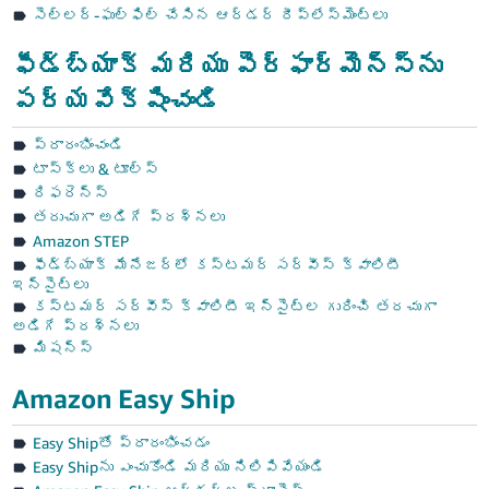
సెల్లర్-ఫుల్‌ఫిల్ చేసిన ఆర్డర్ రీప్లేస్‌మెంట్‌లు
ఫీడ్‌బ్యాక్‌ మరియు పెర్‌ఫార్మెన్స్‌ను
పర్యవేక్షించండి
ప్రారంభించండి
టాస్క్‌లు & టూల్స్
రిఫరెన్స్
తరుచుగా అడిగే ప్రశ్నలు
Amazon STEP
ఫీడ్‌బ్యాక్ మేనేజర్‌లో కస్టమర్ సర్వీస్ క్వాలిటీ
ఇన్‌సైట్‌లు
కస్టమర్ సర్వీస్ క్వాలిటీ ఇన్‌సైట్‌ల గురించి తరచుగా
అడిగే ప్రశ్నలు
మిషన్స్
Amazon Easy Ship
Easy Shipతో ప్రారంభించడం
Easy Shipను ఎంచుకోండి మరియు నిలిపివేయండి