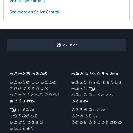
Visit Seller Forums
See more on Seller Central
తెలుగు
అమెజాన్తో అమ్మండి
అమ్మకం కార్యక్రమాలు
అమెజాన్లో ఎలా అమ్మాలి
అమెజాన్ బ్రాండ్ రిజిస్ట్రీ
కొత్త విక్రేత గైడ్
అమెజాన్ FBA
అమెజాన్ గ్లోబల్ సెల్లింగ్
అమెజాన్ ప్రకటనలు
ఉపకరణాలు
వనరులు
FBA రెవెన్యూ
విక్రేత ఫోరమ్లు
కాలిక్యులేటర్
సహాయ కేంద్రం
అమెజాన్ విక్రేత
సెల్లర్ విశ్వవిద్యాలయం
అనువర్తనం