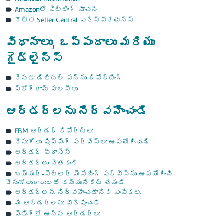
- IN
Amazonలో సెల్లింగ్ సూచన
కొత్త Seller Central ఎక్స్‌పీరియన్స్
ಕನ್ನಡ
- IN
విధానాలు, ఒప్పందాలు మరియు
గైడ్‌లైన్స్
മലയാളം
- IN
కెనడా డిజిటల్ పన్ను రిపోర్టింగ్
ప్రోగ్రామ్ పాలసీ లు
मराठी
తెలుగు
- IN
ఆర్డర్‌లను నిర్వహించండి
తెలుగు
లాగిన్
FBM ఆర్డర్ రిపోర్ట్‌లు
- IN
అవ్వండి
కొనుగోలు షిప్పింగ్ సర్వీస్‌లు ఉపయోగించండి
ఆర్డర్ ప్రాసెస్
中
ఆర్డర్‌లు వెతకండి
文
సైన్
బయ్యర్-సెల్లర్ మెసేజింగ్ సర్వీస్‌ను ఉపయోగించి
-
అప్
కొనుగోలుదారులతో కమ్యూనికేట్ చేయండి
CN
చేయండి
ఆర్డర్‌లను నిర్వహించడానికి ఎంపికలు
మీ ఆర్డర్‌లను వీక్షించండి
English
పెండింగ్‌లో ఉన్న ఆర్డర్‌లు