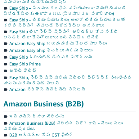
సమాచారం మరియు డాక్యుమెంటేషన్
Easy Ship – ప్రమాదకరమైన వస్తువులుగా నియంత్రించబడే
ప్రోడక్ట్‌లకు ఉదాహరణలు (ప్రమాదకర పదార్థాలు)
Easy Ship – లిథియం బ్యాటరీలు, అలాగే లిథియం బ్యాటరీలతో
కలిపి షిప్పింగ్ చేయబడే ప్రోడక్ట్‌ల అవసరాలు
Easy Ship లేదా సెల్ఫ్-షిప్పింగ్ ఆర్డర్‌ల కోసం నకిలీ
ఆర్డర్ లేదా కొనుగోలుదారు దుర్వినియోగ తనిఖీ
Amazon Easy Ship బరువు మరియు కొలత పాలసీలు
Amazon Easy Ship ఫీచర్‌లు మరియు ఫీజులు
Easy Ship గ్యారెంటీడ్ డెలివరీ ప్రోగ్రామ్
Easy Ship Prime
అకౌంట్ హెల్త్
Easy Ship, సెల్ఫ్ షిప్ మరియు సెల్లర్ ఫ్లెక్స్‌కి సంబంధించిన
వాపసు మరియు రీఫండ్ పాలసీ
Amazon వేర్‌హౌస్ మేనేజ్‌మెంట్ సిస్టమ్
Amazon Business (B2B)
ఇన్‌వాయిస్ ద్వారా చెల్లింపు
Amazon Business (B2B) సెల్లింగ్ ప్రోగ్రామ్ - నిబంధనలు
మరియు షరతులు
B2B ఆర్డర్‌ల కోసం GST ఫైలింగ్‌