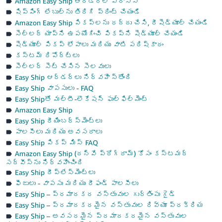
Amazon Easy Ship ఆర్డర్‌ల ప్రాసెస్
షిప్పింగ్ లేబుల్‌ను తిరిగి ప్రింట్ చేయండి
Amazon Easy Ship పికప్‌లను రద్దు చేసి, రీషెడ్యూల్ చేయండి
సెల్లర్ యాప్‌‌ని ఉపయోగించి పికప్‌ని షెడ్యూల్ చేయండి
షెడ్యూల్ పికప్ లోపాలు మరియు వాటి పరిష్కారం
కస్టమ్ రిపోర్ట్‌లు
సెల్లర్ సెట్ చేసిన సెలవులు
Easy Ship ఆర్డర్‌లు నిర్వహిస్తోంది
Easy Ship వాపసులు - FAQ
Easy Shipతో మల్టీ-లొకేషన్ ఫుల్‌ఫిల్‌మెంట్
Amazon Easy Ship
Easy Ship రీయింబర్స్‌మెంట్‌లు
పాలసీలు మరియు అవసరాలు
Easy Ship పికప్ మిస్ FAQ
Amazon Easy Ship (రన్‌వే ప్రోగ్రామ్) కోసం కస్టమర్
సర్వీస్‌ను నిర్వహించింది
Easy Ship రీప్లేస్‌మెంట్‌లు
ఫీజులు - వాపసు మరియు రీఫండ్ పాలసీలు
Easy Ship – ప్రమాదకర వస్తువుల గుర్తింపు గైడ్
Easy Ship – ప్రమాదకరమైన వస్తువుల రివ్యూ ప్రక్రియ
Easy Ship – అవసరమైన ప్రమాదకరమైన వస్తువుల