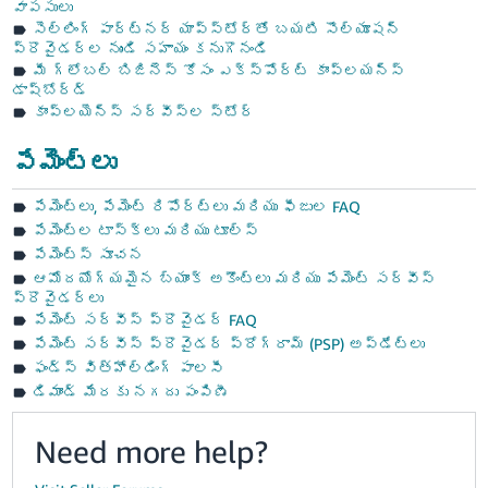
వాపసులు
సెల్లింగ్ పార్ట్‌నర్ యాప్‌స్టోర్‌తో బయటి సొల్యూషన్
ప్రొవైడర్‌ల నుండి సహాయం కనుగొనండి
మీ గ్లోబల్ బిజినెస్ కోసం ఎక్స్‌పోర్ట్ కాంప్లయన్స్
డాష్‌బోర్డ్
కాంప్లయెన్స్ సర్వీస్‌ల స్టోర్
పేమెంట్‌లు
పేమెంట్‌లు, పేమెంట్ రిపోర్ట్‌లు మరియు ఫీజుల FAQ
పేమెంట్‌ల టాస్క్‌లు మరియు టూల్స్
పేమెంట్స్ సూచన
ఆమోదయోగ్యమైన బ్యాంక్ అకౌంట్‌లు మరియు పేమెంట్ సర్వీస్
ప్రొవైడర్‌లు
పేమెంట్ సర్వీస్ ప్రొవైడర్ FAQ
పేమెంట్ సర్వీస్ ప్రొవైడర్ ప్రోగ్రామ్ (PSP) అప్‌డేట్‌లు
ఫండ్స్ విత్‌హోల్డింగ్ పాలసీ
డిమాండ్ మేరకు నగదు పంపిణీ
Need more help?