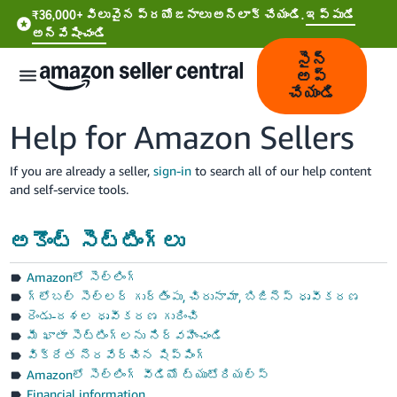
₹36,000+ విలువైన ప్రయోజనాలు అన్‌లాక్ చేయండి.
ఇప్పుడే
అన్వేషించండి
సైన్
అప్
చేయండి
Help for Amazon Sellers
If you are already a seller,
sign-in
to search all of our help content
and self-service tools.
हिंदी
- IN
అకౌంట్ సెట్టింగ్‌లు
தமிழ்
Amazonలో సెల్లింగ్
- IN
గ్లోబల్ సెల్లర్ గుర్తింపు, చిరునామా, బిజినెస్ ధృవీకరణ
రెండు-దశల ధృవీకరణ గురించి
বাংলা
మీ ఖాతా సెట్టింగ్‌లను నిర్వహించండి
- IN
విక్రేత నెరవేర్చిన షిప్పింగ్
Amazonలో సెల్లింగ్ వీడియో ట్యుటోరియల్స్
ગુજરાતી
Financial information