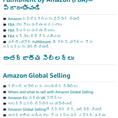
ప్రారంభించండి
Amazonకు ప్రోడక్ట్‌లను షిప్పింగ్ చేయండి
FBA పాలసీలు మరియు అవసరాలు
FBA ఫీచర్‌లు మరియు ఫీజులు
FBA ఇన్వెంటరీని నిర్వహించడం
మల్టీ-ఛానెల్ Fulfillment: మీ సేల్స్ ఛానెల్‌ల కోసం
ఆర్డర్‌లను పూర్తి చేయండి
అంతర్జాతీయ సెల్లర్‌లు
Amazon Global Selling
గ్లోబల్ అకౌంట్‌లకు సంబంధించిన పేమెంట్‌లు
Where and what to sell with Amazon Global Selling
Amazon EU మరియు UK స్టోర్‌లు
ఇంటర్నేషనల్ లిస్టింగ్‌లు రూపొందించండి
Amazon Global Sellingతో షిప్పింగ్ చేసి, ఫుల్‌ఫిల్ చేయండి
అంతర్జాతీయ అమ్మకాల కోసం కస్టమర్ సపోర్ట్ మరియు