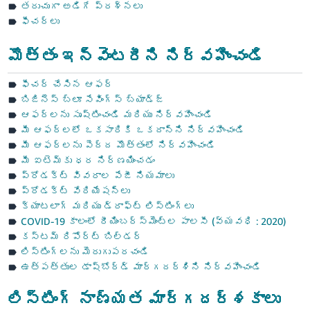
తరుచుగా అడిగే ప్రశ్నలు
ఫీచర్‌లు
మొత్తం ఇన్వెంటరీని నిర్వహించండి
ఫీచర్ చేసిన ఆఫర్
బిజినెస్ బ్లూ సేవింగ్స్ బ్యాడ్జ్
ఆఫర్‌లను సృష్టించండి మరియు నిర్వహించండి
మీ ఆఫర్‌లలో ఒకసారికి ఒకదాన్ని నిర్వహించండి
మీ ఆఫర్‌లను పెద్ద మొత్తంలో నిర్వహించండి
మీ ఐటెమ్‌కు ధర నిర్ణయించడం
ప్రోడక్ట్ వివరాల పేజీ నియమాలు
ప్రోడక్ట్ వేరియేషన్‌లు
క్యాటలాగ్ మరియు డ్రాఫ్ట్ లిస్టింగ్‌లు
COVID-19 కాలంలో రీయింబర్స్‌మెంట్‌ల పాలసీ (వ్యవధి : 2020)
కస్టమ్ రిపోర్ట్ బిల్డర్
లిస్టింగ్‌లను మెరుగుపరచండి
ఉత్పత్తుల డాష్బోర్డ్ మార్గదర్శిని నిర్వహించండి
లిస్టింగ్ నాణ్యత మార్గదర్శకాలు