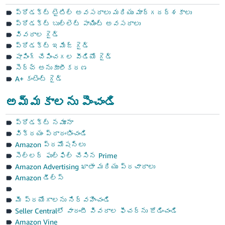
ప్రోడక్ట్ టైటిల్ అవసరాలు మరియు మార్గదర్శకాలు
ప్రోడక్ట్ బుల్లెట్ పాయింట్ అవసరాలు
వివరాల గైడ్
ప్రోడక్ట్ ఇమేజ్ గైడ్
షాపింగ్ చేపించగల వీడియో గైడ్
సెర్చ్ అనుకూలీకరణ
A+ కంటెంట్ గైడ్
అమ్మకాలను పెంచండి
ప్రోడక్ట్ నమూనా
విక్రయం ప్రారంభించండి
Amazon ప్రమోషన్‌లు
సెల్లర్ ఫుల్‌ఫిల్ చేసిన Prime
Amazon Advertising ఖాతా మరియు ప్రచారాలు
Amazon డీల్స్
మీ ప్రయోగాలను నిర్వహించండి
Seller Central‌లో వారంటీ వివరాల ఫీచర్‌ను జోడించండి
Amazon Vine